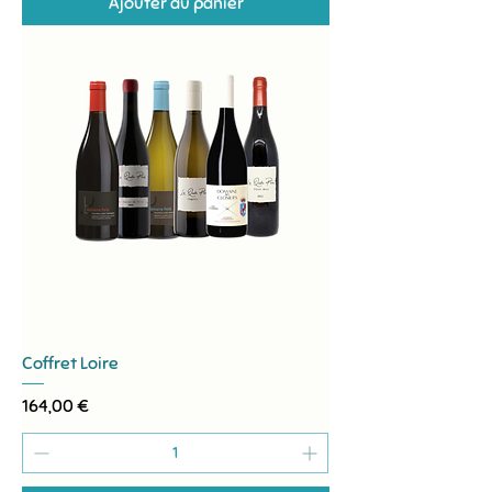
Ajouter au panier
Coffret Loire
Prix
164,00 €