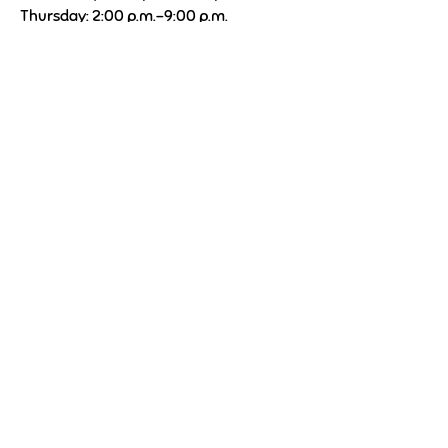
Thursday: 2:00 p.m.–9:00 p.m.
Friday: 10:00–01:00
09 85 21 11 22